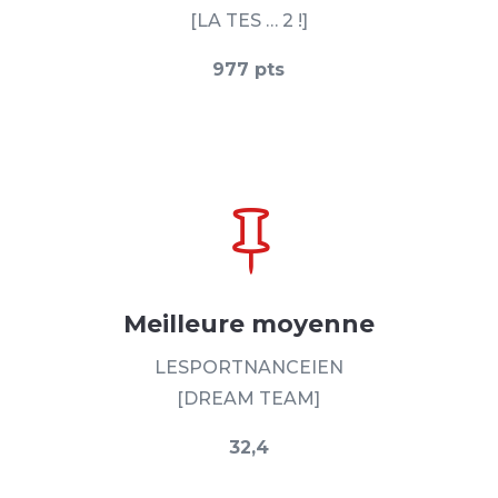
[LA TES … 2 !]
977 pts

Meilleure moyenne
LESPORTNANCEIEN
[DREAM TEAM]
32,4