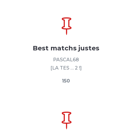

Best matchs justes
PASCAL68
[LA TES … 2 !]
150
