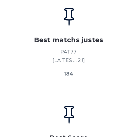

Best matchs justes
PAT77
[LA TES … 2 !]
184
