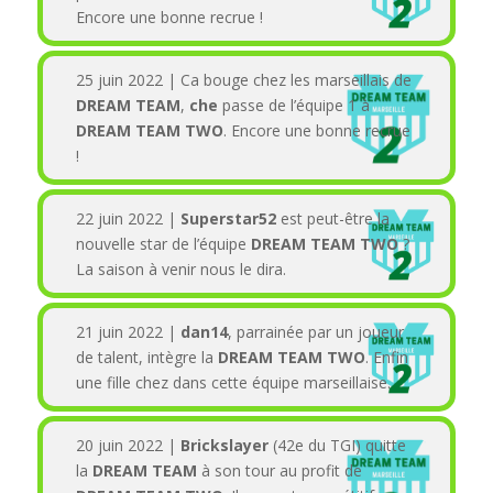
Encore une bonne recrue !
25 juin 2022 | Ca bouge chez les marseillais de
DREAM TEAM
,
che
passe de l’équipe 1 à
DREAM TEAM TWO
. Encore une bonne recrue
!
22 juin 2022 |
Superstar52
est peut-être la
nouvelle star de l’équipe
DREAM TEAM TWO
?
La saison à venir nous le dira.
21 juin 2022 |
dan14
, parrainée par un joueur
de talent, intègre la
DREAM TEAM TWO
. Enfin
une fille chez dans cette équipe marseillaise.
20 juin 2022 |
Brickslayer
(42e du TGI) quitte
la
DREAM TEAM
à son tour au profit de