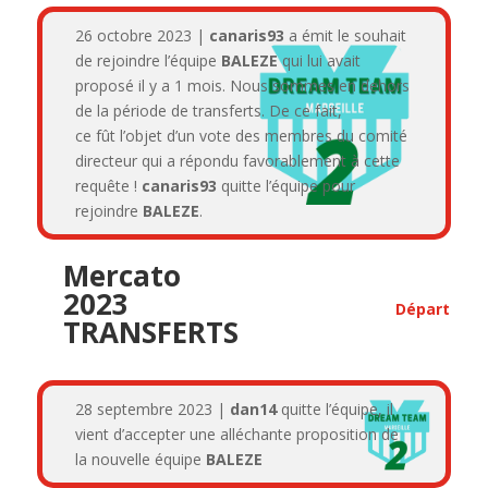
26 octobre 2023 |
canaris93
a émit le souhait
de rejoindre l’équipe
BALEZE
qui lui avait
proposé il y a 1 mois. Nous sommes en dehors
de la période de transferts. De ce fait,
ce fût l’objet d’un vote des membres du comité
directeur qui a répondu favorablement à cette
requête !
canaris93
quitte l’équipe pour
rejoindre
BALEZE
.
Mercato
2023
Départ
TRANSFERTS
28 septembre 2023 |
dan14
quitte l’équipe, il
vient d’accepter une alléchante proposition de
la nouvelle équipe
BALEZE