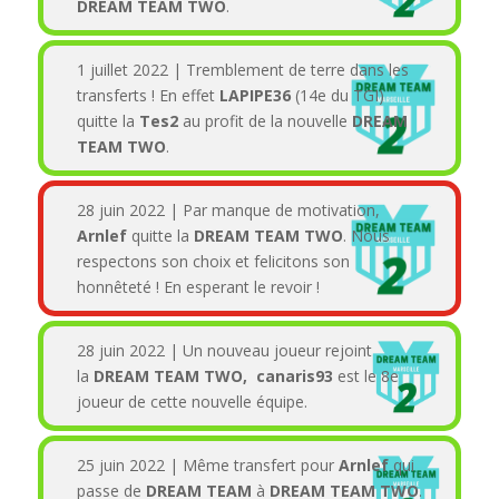
DREAM TEAM TWO
.
1 juillet 2022 | Tremblement de terre dans les
transferts ! En effet
LAPIPE36
(14e du TGI)
quitte la
Tes2
au profit de la nouvelle
DREAM
TEAM TWO
.
28 juin 2022 | Par manque de motivation,
Arnlef
quitte la
DREAM TEAM TWO
. Nous
respectons son choix et felicitons son
honnêteté ! En esperant le revoir !
28 juin 2022 | Un nouveau joueur rejoint
la
DREAM TEAM TWO,
canaris93
est le 8e
joueur de cette nouvelle équipe.
25 juin 2022 | Même transfert pour
Arnlef
qui
passe de
DREAM TEAM
à
DREAM TEAM TWO
.