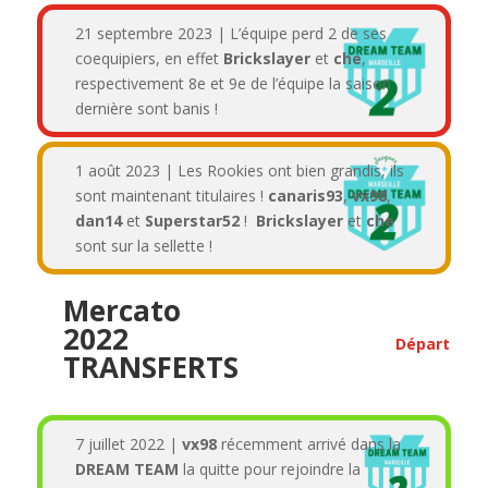
21 septembre 2023 | L’équipe perd 2 de ses
coequipiers, en effet
Brickslayer
et
che
,
respectivement 8e et 9e de l’équipe la saison
dernière sont banis !
1 août 2023 | Les Rookies ont bien grandis, ils
sont maintenant titulaires !
canaris93
,
vx98
,
dan14
et
Superstar52
!
Brickslayer
et
che
sont sur la sellette !
Mercato
2022
Départ
TRANSFERTS
7 juillet 2022 |
vx98
récemment arrivé dans la
DREAM TEAM
la quitte pour rejoindre la