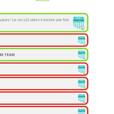
ueurs ! Le cru s22 sera t il encore une fois
AM TEAM