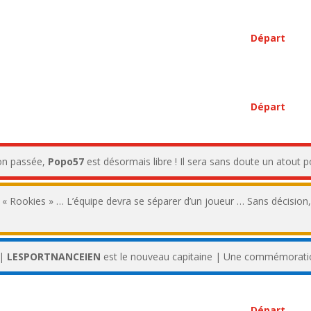
Départ
Départ
son passée,
Popo57
est désormais libre ! Il sera sans doute un atout p
 « Rookies » … L’équipe devra se séparer d’un joueur … Sans décision
 |
LESPORTNANCEIEN
est le nouveau capitaine | Une commémoration
Départ